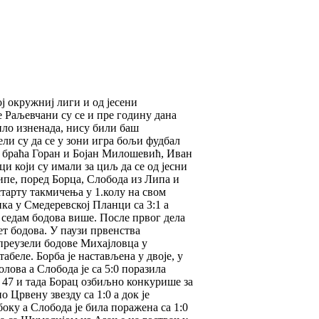
ј окружниј лиги и од јесени
е Раљевчани су се и пре годину дана
ило изненада, нису били баш
ели су да се у зони игра бољи фудбал
су браћа Горан и Бојан Милошевић, Иван
 који су имали за циљ да се од јесни
ипе, поред Борца, Слобода из Липа и
старту такмичења у 1.колу на свом
ка у Смедеревској Планци са 3:1 а
 седам бодова више. После првог дела
ет бодова. У паузи првенства
преузели бодове Михајловца у
абеле. Борба је настављена у двоје, у
лова а Слобода је са 5:0 поразила
 47 и тада Борац озбиљно конкурише за
Црвену звезду са 1:0 а док је
боку а Слобода је била поражена са 1:0