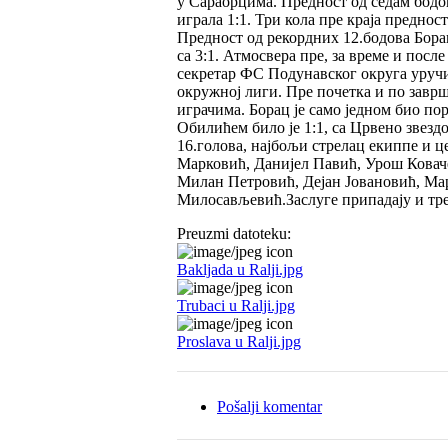
у Сараорцима. Предност од седам бодов
играла 1:1. Три кола пре краја преднос
Предност од рекордних 12.бодова Борац
са 3:1. Атмосвера пре, за време и пос
секретар ФС Подунавског округа уручи
окружној лиги. Пре почетка и по заврш
играчима. Борац је само једном био пор
Обилићем било је 1:1, са Црвено звезд
16.голова, најбољи стрелац екиппе и ц
Марковић, Данијел Павић, Урош Ковач
Милан Петровић, Дејан Јовановић, Ма
Милосављевић.Заслуге припадају и тр
Preuzmi datoteku:
Bakljada u Ralji.jpg
Trubaci u Ralji.jpg
Proslava u Ralji.jpg
Pošalji komentar