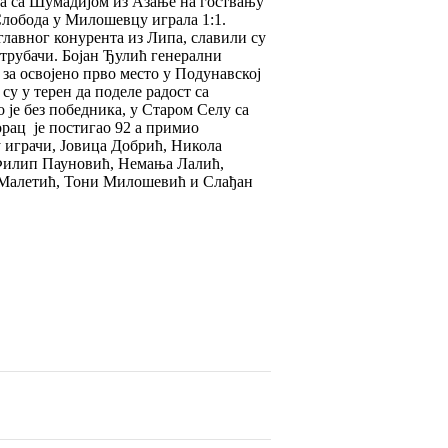
бода са Шумадијом из Азање на гоствању
а Слобода у Милошевцу играла 1:1.
главног конурента из Липа, славили су
 трубачи. Бојан Ђулић генерални
за освојено прво место у Подунавској
су у терен да поделе радост са
о је без победника, у Старом Селу са
орац је постигао 92 а примио
у играчи, Јовица Добрић, Никола
 Филип Пауновић, Немања Лалић,
 Малетић, Тони Милошевић и Слађан