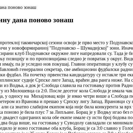
дана поново зонаш
ину дана поново зонаш
протеклој такмичарској сезони освоји је прво место у Подунавско
мичи у новоформираниој ''Подунавско – Шумадијској'' зони. Инач
сирани клуб Подунавске окружне лиге напредовали су. Тада је б
њу позицију и по пропозицијама следио је повратак у округ. Вид
и имају, па је уследио нов покушај. Главни оперативци у клубу 
Павловић генеррални секретар, све амбициозни фудбалски радници
ки фудбал. На почетку првенства кандидатуру су истакле три ек
иплинског судије Српске лиге Запад, враћен два ранга ниже. На 
ли из Водња, а док је Слобода славила на гостовању против Радни
 из Милошевца са 2:0. После десетог кола Слобода је имала чак
да, у односу на Михајловац који је имао четри више а Слобода п
летером из Вранова и прешао у Српску лигу Запад. Врановци су 
ли са знатно слабијом екипом која није била конкурента за врх т
 поново је била плус 7 за Липљане. Борац је у Водњу игао без го
 двадест одиграних кола обе екипе имале су исти број бодова по
два бода више, на гостовању у Суводолу савладали си минимално 
ило је ноно гостовање оба клуба, Борац је са 3:0 славио у Голо