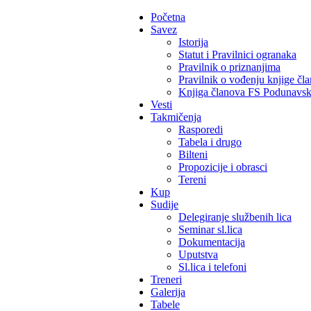
Početna
Savez
Istorija
Statut i Pravilnici ogranaka
Pravilnik o priznanjima
Pravilnik o vođenju knjige čl
Knjiga članova FS Podunavs
Vesti
Takmičenja
Rasporedi
Tabela i drugo
Bilteni
Propozicije i obrasci
Tereni
Kup
Sudije
Delegiranje službenih lica
Seminar sl.lica
Dokumentacija
Uputstva
Sl.lica i telefoni
Treneri
Galerija
Tabele