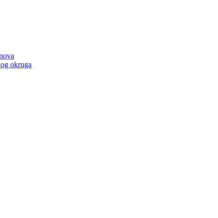
anova
kog okruga