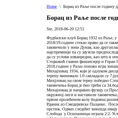
Home
\
Борац из Раље после годину 
Борац из Раље после год
Sre, 2018-06-20 12:51
Фудбалски клуб Борац 1932 из Раље, у 
2018/19.године стекао право да се так
такмичили у зони Дунав, као другопла
најспремнији па су заузели предпослед
да су услови изванредни, као што и он
Стојковић главни финансијер и Горан 
2018.године у Раљи поново игра зонаш
Михајловац 1934, који је одлуком дисц
терену минимало 1:0 савладали су 7.ју
Михјловац на свом терну победио Слогу
такмичења Борац је био трећи са 34.бо
Михајловац је направио фузију са Про
окружној лиги и наставили такмичење, а
првом пролећеном колу бодовна разлика
Рданик из Смедеревске Паланке. После
прстиж. Одмах следећег викенда имају 
Слобода у Осипаоници играла 2:2. Услед