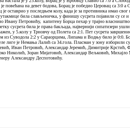
а настала је у 25.колу, Борац је у Врбовцу славио са 7:0 а Сло
т је повећана на девет бодова, Борац је победио Церовац са 3:0 
 је оставрио у последњем колу, када је за противника имао свог 
ле утакмице била слављеничка, у финишу сусрета појавили су се и
о Ивану Петровићу, капитену Борца пехар у трајно власништво 
етку сусрета била је права бакљада, највернији сипатизери ушли 
ажен, у 5.колу у Трновчу од Полета са 2:1. Пет сусрета завршени
ом из Суводола 2:2 у Сараорцима, Липама и Водњу било је 0:0. Б
еле лиге је Немања Лалић са 34.гола. Пласман у зону изборили с
евић, Иван Петровић, Александар Јеремић, Димитрије Крстић,
рко Николић, Зоран Мијатовић, Александар Вељковић, Mихајло
енеру Александру Деспотовићу.