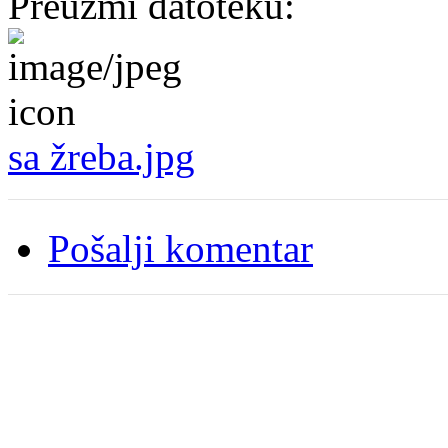
Preuzmi datoteku:
sa žreba.jpg
Pošalji komentar