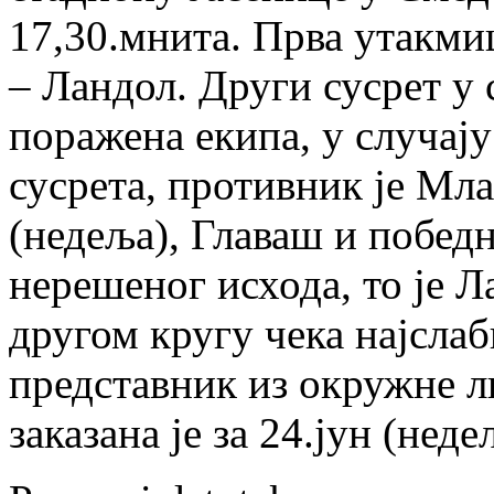
17,30.мнита. Прва утакмица
– Ландол. Други сусрет у 
поражена екипа, у случај
сусрета, противник је Мла
(недеља), Главаш и победн
нерешеног исхода, то је Л
другом кругу чека најслаб
представник из окружне л
заказана је за 24.јун (неде