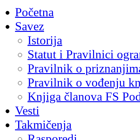
Početna
Savez
Istorija
Statut i Pravilnici ogr
Pravilnik o priznanjim
Pravilnik o vođenju kn
Knjiga članova FS Po
Vesti
Takmičenja
Rasporedi