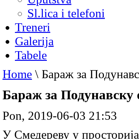
Sl.lica i telefoni
Treneri
Galerija
Tabele
Home
\
Бараж за Подунав
Бараж за Подунавску 
Pon, 2019-06-03 21:53
У Смедереву у просториј