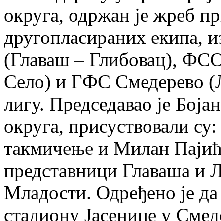
округа, одржан је жреб пр
другопласираних екипа, 
(Главаш – Глибовац), ФС
Село) и ГФС Смедерево (
лигу. Председавао је Боја
округа, присуствовали су:
такмичење и Милан Пајић,
представници Главаша и Л
Младости. Одређено је да 
стадиону Јасенице у Смед