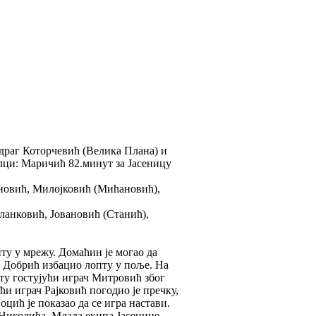
едраг Которчевић (Велика Плана) и
лци: Маричић 82.минут за Јасеницу
новић, Милојковић (Мићановић),
анковић, Јовановић (Станић),
ту у мрежу. Домаћин је могао да
н Добрић избацио лопту у поље. На
ту гостујући играч Митровић због
ћи играч Рајковић погодио је пречку,
оцић је показао да се игра настави.
 Николића. Млада екипа Јасенице