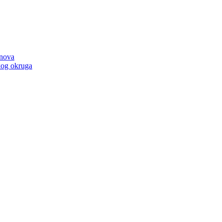
anova
kog okruga