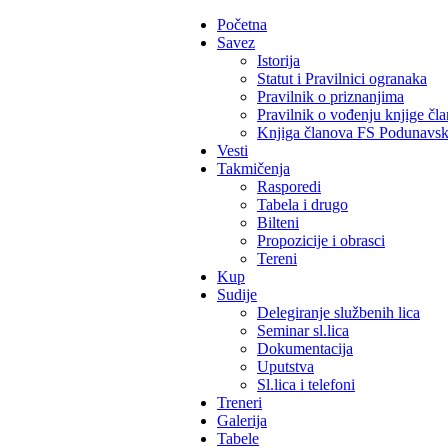
Početna
Savez
Istorija
Statut i Pravilnici ogranaka
Pravilnik o priznanjima
Pravilnik o vođenju knjige čl
Knjiga članova FS Podunavs
Vesti
Takmičenja
Rasporedi
Tabela i drugo
Bilteni
Propozicije i obrasci
Tereni
Kup
Sudije
Delegiranje službenih lica
Seminar sl.lica
Dokumentacija
Uputstva
Sl.lica i telefoni
Treneri
Galerija
Tabele