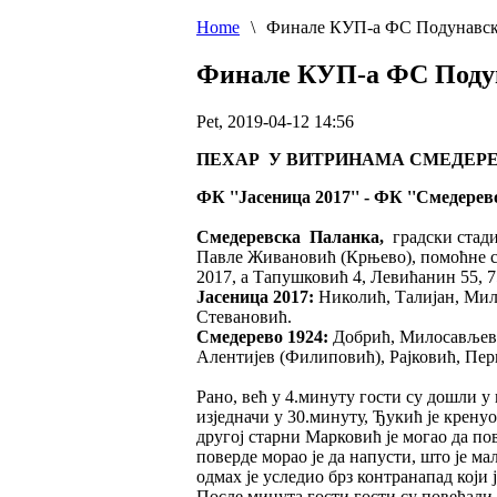
Home
\
Финале КУП-а ФС Подунавск
Финале КУП-а ФС Подун
Pet, 2019-04-12 14:56
ПЕХАР У ВИТРИНАМА СМЕДЕРЕВ
ФК ''
Јасеница 2017'' - ФК ''Смедерево 1
Смедеревска Паланка,
градски стади
Павле Живановић (Крњево), помоћне су
2017, а Тапушковић 4, Левићанин 55, 
Јасеница 2017:
Николић, Талијан, Мил
Стевановић.
Смедерево 1924:
Добрић, Милосављеви
Алентијев (Филиповић), Рајковић, Пер
Рано, већ у 4.минуту гости су дошли у
изједначи у 30.минуту, Ђукић је крену
другој старни Марковић је могао да п
поверде морао је да напусти, што је м
одмах је уследио брз контранапад који 
После минута гости гости су повећали