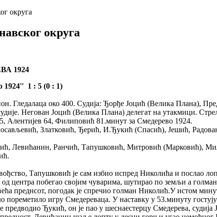
ог округа
авског округа
А 1924
924'' 1 : 5 (0 : 1)
он. Гледалаца око 400. Судија: Ђорђе Јоцић (Велика Плана), Пр
дије. Негован Јоцић (Велика Плана) делегат на утакмици. Стре
75, Алентијев 64, Филиповић 81.минут за Смедерево 1924.
осављевић, Златковић, Ђерић, И.Ђукић (Спасић), Јешић, Радова
ћ, Левићанин, Ранчић, Тапушковић, Митровић (Марковић), Мил
ић.
 вођство, Тапушковић је сам избио испред Николића и послао лоп
о од центра побегао својим чуварима, шутирао по земљи а голма
овећа преднсот, погодак је спречио голман Николић.У истом мину
ало пореметило игру Смедереваца. У наставку у 53.минуту гостују
је предводио Ђукић, он је пао у шеснаестерцу Смедерева, судија Ј
 предност, Левићанин шаље лопту у десни горњи угао немоћног