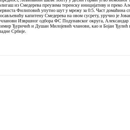
олигаш из Смедерева преузима теренску иницијативу и преко Ал
езервиста Филиповић упутио шут у мрежу за 0:5. Част домаћина с
осављевићу капитену Смедерева на овом сусрету, уручио је Јов
 и чланови Извршног одбора ФС Подунавског округа, Александар
нимир Ђуричић и Душан Милојевић чланови, као и Бојан Ђулић 
адне Србије.