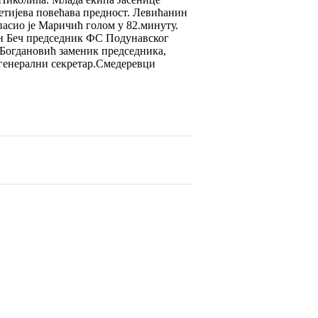
етијева повећава предност. Левићанин
пасио је Маричић голом у 82.минуту.
ан Беч председник ФС Подунавског
 Богдановић заменик председника,
генерални секретар.Смедеревци