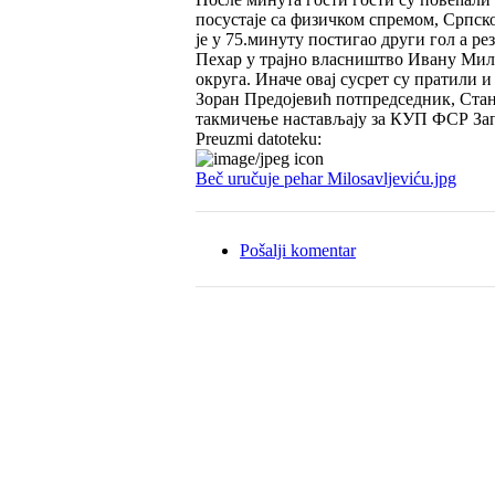
посустаје са физичком спремом, Српск
је у 75.минуту постигао други гол а р
Пехар у трајно власништво Ивану Мил
округа. Иначе овај сусрет су пратили
Зоран Предојевић потпредседник, Ста
такмичење настављају за КУП ФСР Зап
Preuzmi datoteku:
Beč uručuje pehar Milosavljeviću.jpg
Pošalji komentar