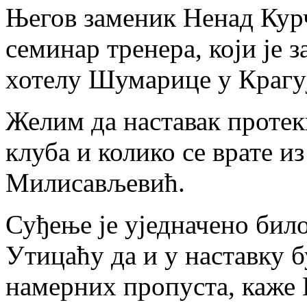
Његов заменик Ненад Курч
семинар тренера, који је з
хотелу Шумарице у Крагу
Желим да наставак протекн
клуба и колико се врате и
Милисављевић.
Суђење је уједначено било 
Утицаћу да и у наставку б
намерних пропуста, каже 