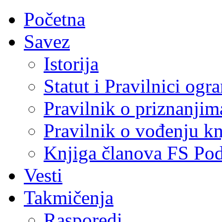
Početna
Savez
Istorija
Statut i Pravilnici ogr
Pravilnik o priznanjim
Pravilnik o vođenju kn
Knjiga članova FS Po
Vesti
Takmičenja
Rasporedi