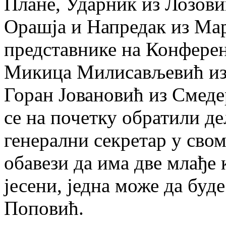
Плане, Ударник из Лозови
Орашја и Напредак из Мар
представнике на Конферен
Микица Милисављевић из 
Горан Јовановић из Смедер
се на почетку обратили д
генерални секретар у свом
обавези да има две млађе 
јесени, једна може да буде
Поповић.