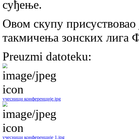
суђење.
Овом скупу присуствовао 
такмичења зонских лига 
Preuzmi datoteku:
учесници конференције.jpg
учесници конференције 1.jpg