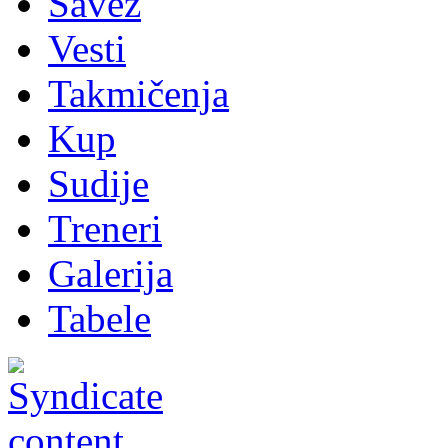
Savez
Vesti
Takmičenja
Kup
Sudije
Treneri
Galerija
Tabele