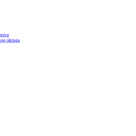
anova
kog okruga