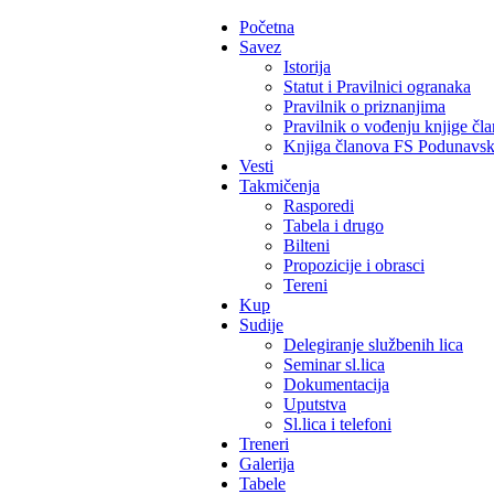
Početna
Savez
Istorija
Statut i Pravilnici ogranaka
Pravilnik o priznanjima
Pravilnik o vođenju knjige čl
Knjiga članova FS Podunavs
Vesti
Takmičenja
Rasporedi
Tabela i drugo
Bilteni
Propozicije i obrasci
Tereni
Kup
Sudije
Delegiranje službenih lica
Seminar sl.lica
Dokumentacija
Uputstva
Sl.lica i telefoni
Treneri
Galerija
Tabele