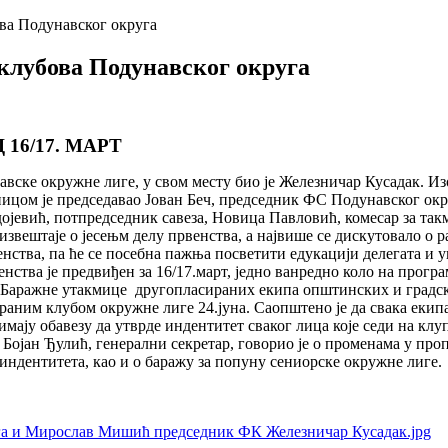
ва Подунавског округа
клубова Подунавског округа
16/17. МАРТ
ске окружне лиге, у свом месту био је Железничар Кусадак. Из
цом је председавао Јован Беч, председник ФС Подунавског округ
ојевић, потпредседник савеза, Новица Павловић, комесар за так
извештаје о јесењм делу првенства, а највише се дискутовало о р
нства, па ће се посебна пажња посветити едукацији делегата и у
ства је предвиђен за 16/17.март, једно ванредно коло на програму
. Баражне утакмице другопласираних екипа општинских и градске л
ираним клубом окружне лиге 24.јуна. Саопштено је да свака екип
мају обавезу да утврде индентитет сваког лица које седи на клу
Бојан Ђулић, генерални секретар, говорио је о променама у проп
индентитета, као и о баражу за попуну сениорске окружне лиге.
га и Мирослав Мишић председник ФК Железничар Кусадак.jpg