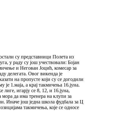
остали су представници Полета из
а, у раду су још учествовали: Бојан
мичење и Негован Јоцић, комесар за
аду делегата. Овог викенда је
казати на пропусте који су се догодили
 је 1.маја, а крај такмичења 16.јуна.
иге, игарју се 8, 12, и 16.јуна,
а мора да има тренера на клупи за
пи. Иначе још једна школа фудбала за Ц
озицијама такмичења, које се односе