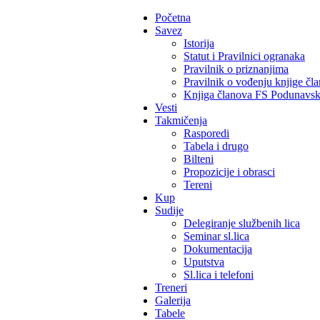
Početna
Savez
Istorija
Statut i Pravilnici ogranaka
Pravilnik o priznanjima
Pravilnik o vođenju knjige čl
Knjiga članova FS Podunavs
Vesti
Takmičenja
Rasporedi
Tabela i drugo
Bilteni
Propozicije i obrasci
Tereni
Kup
Sudije
Delegiranje službenih lica
Seminar sl.lica
Dokumentacija
Uputstva
Sl.lica i telefoni
Treneri
Galerija
Tabele