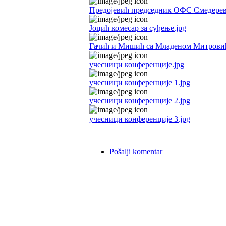
Предојевић председник ОФС Смедеревс
Јоцић комесар за суђење.jpg
Гачић и Мишић са Младеном Митровић
учесници конференције.jpg
учесници конференције 1.jpg
учесници конференције 2.jpg
учесници конференције 3.jpg
Pošalji komentar