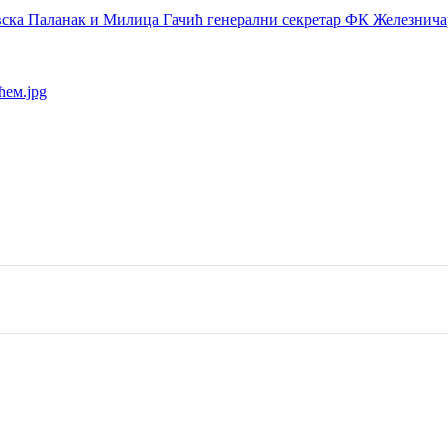
ка Паланак и Милица Гачић генерални секретар ФК Железничар
ем.jpg