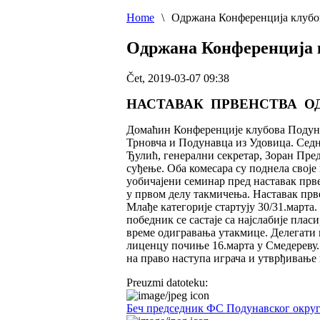
Home
\
Одржана Конференција клубо
Одржана Конференција 
Čet, 2019-03-07 09:38
НАСТАВАК ПРВЕНСТВА ОД 
Домаћин Конференције клубова Подунав
Трновча и Подунавца из Удовица. Седни
Ђулић, генерални секретар, Зоран Пред
суђење. Оба комесара су поднела своје 
уобичајени семинар пред наставак прве
у првом делу такмичења. Наставак првен
Млађе категорије стартују 30/31.марта
победник се састаје са најслабије плас
време одигравања утакмице. Делегати и
лиценцу почиње 16.марта у Смедереву. 
на право наступа играча и утврђивање 
Preuzmi datoteku:
Беч председник ФС Подунавског окру