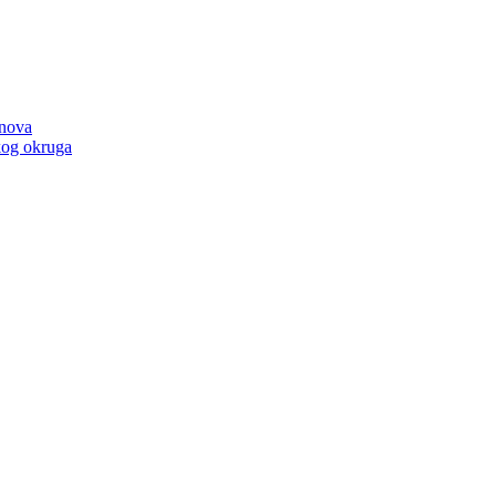
anova
kog okruga