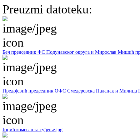
Preuzmi datoteku:
Беч председник ФС Подунавског округа и Мирослав Мишић пр
Предојевић председник ОФС Смедеревска Паланак и Милица Га
Јоцић комесар за суђење.jpg