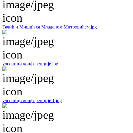
Гачић и Мишић са Младеном Митровићем.jpg
учесници конференције.jpg
учесници конференције 1.jpg