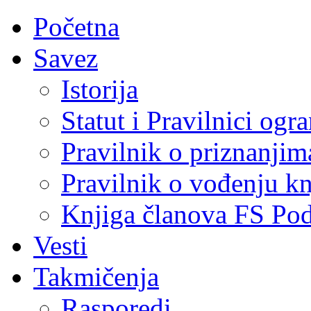
Početna
Savez
Istorija
Statut i Pravilnici ogr
Pravilnik o priznanjim
Pravilnik o vođenju kn
Knjiga članova FS Po
Vesti
Takmičenja
Rasporedi