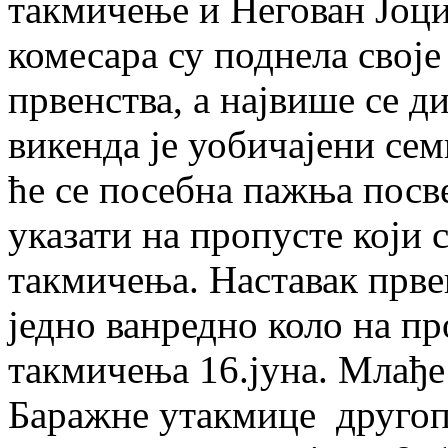
такмичење и Негован Јоци
комесара су поднела своје
првенства, а највише се д
викенда је уобичајени сем
ће се посебна пажња посве
указати на пропусте који 
такмичења. Наставак првен
једно ванредно коло на про
такмичења 16.јуна. Млађе 
Баражне утакмице другоп