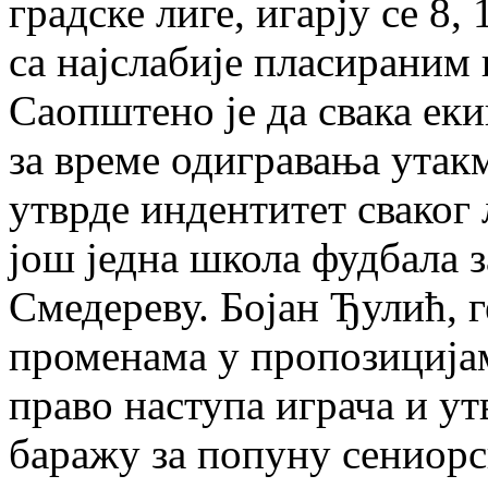
градске лиге, игарју се 8, 
са најслабије пласираним 
Саопштено је да свака еки
за време одигравања утакм
утврде индентитет сваког 
још једна школа фудбала 
Смедереву. Бојан Ђулић, г
променама у пропозицијам
право наступа играча и ут
баражу за попуну сениорс