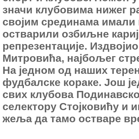
значи клубовима нижег ра
својим срединама имали и
остварили озбиљне карије
репрезентације. Издвојио
Митровића, најбољег стре
На једном од наших терен
фудбалске кораке. Још ј
свих клубова Подинавског
селектору Стојковићу и и
жеља да тамо остваре вр