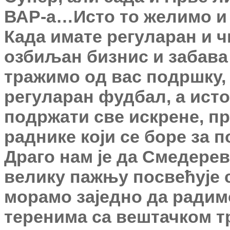
ВАР-а…Исто то желимо и 
Када имате регуларан и ч
озбиљан бизнис и забава 
тражимо од вас подршку, 
регуларан фудбал, а исто
подржати све искрене, п
раднике који се боре за 
Драго нам је да Смедере
велику пажњу посвећује 
морамо заједно да радим
теренима са вештачком т