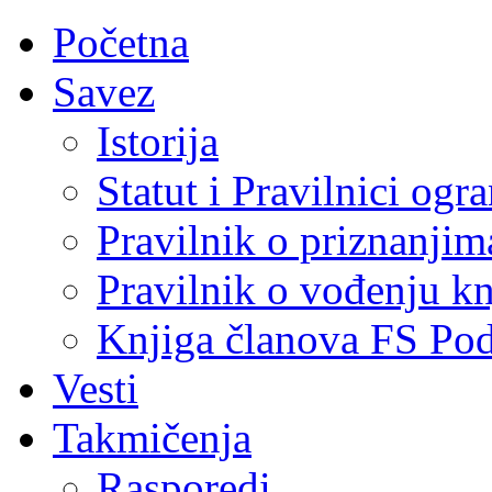
Početna
Savez
Istorija
Statut i Pravilnici ogr
Pravilnik o priznanjim
Pravilnik o vođenju kn
Knjiga članova FS Po
Vesti
Takmičenja
Rasporedi