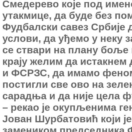
Смедерево које под имен
утакмице, да буде без по
Фудбалски савез Србије д
услови, да уђемо у неку з
се ствари на плану боље
крају желим да истакнем 
и ФСРЗС, да имамо фено
постигли све ово на зеле
сарадња и да није цела 
– рекао је окупљенима г
Јован Шурбатовић који ј
замеником председника 