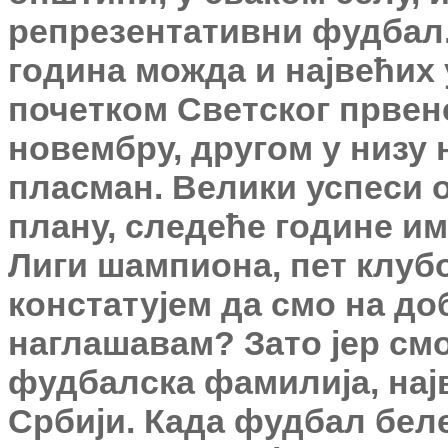
репрезентативни фудбал. Г
година можда и највећих 
почетком Светског првенс
новембру, другом у низу 
пласман. Велики успеси 
плану, следеће године и
Лиги шампиона, пет клубо
констатујем да смо на до
наглашавам? Зато јер смо
фудбалска фамилија, нај
Србији. Када фудбал беле