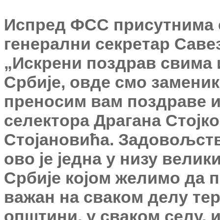
Испред ФСС присутнима 
генерални секретар Савез
„Искрени поздрав свима 
Србије, овде смо заменик
преносим вам поздраве и 
селектора Драгана Стојк
Стојановића. Задовољство
ово је једна у низу велик
Србије којом желимо да п
важан на сваком делу тер
општини, у сваком селу, 