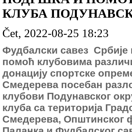
КЛУБА ПОДУНАВСК
Čet, 2022-08-25 18:23
Фудбалски савез Србије 
помоћ клубовима различ
донацију спортске опреме
Смедерева посебан разл
клубови Подунавског окру
клуба са територија Град
Смедерева, Општинског 
Паланка и Фудбалског са