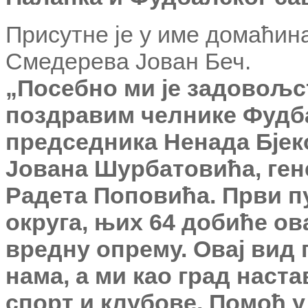
Присутне је у име домаћин
Смедерева Јован Беч.
„Посебно ми је задовољст
поздравим челнике Фудба
председника Ненада Бјек
Јована Шурбатовића, ге
Радета Поповића. Први пу
округа, њих 64 добиће ов
вредну опрему. Овај вид
нама, а ми као град наст
спорт и клубове. Помоћ у