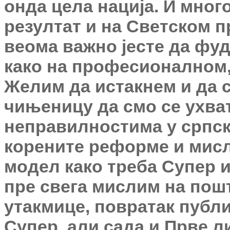
онда цела нација. И мног
резултат и на Светском п
веома важно јесте да фу
како на професионалном, 
Желим да истакнем и да 
чињеницу да смо се ухва
неправилностима у српск
корените реформе и мисл
модел како треба Супер и
пре свега мислим на пош
утакмице, повратак публи
Супер, али сада и Прве л