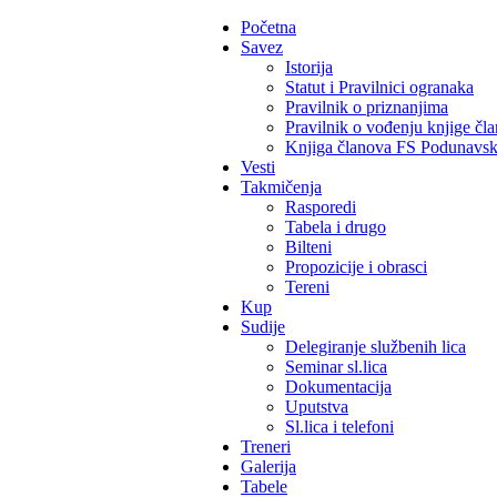
Početna
Savez
Istorija
Statut i Pravilnici ogranaka
Pravilnik o priznanjima
Pravilnik o vođenju knjige čl
Knjiga članova FS Podunavs
Vesti
Takmičenja
Rasporedi
Tabela i drugo
Bilteni
Propozicije i obrasci
Tereni
Kup
Sudije
Delegiranje službenih lica
Seminar sl.lica
Dokumentacija
Uputstva
Sl.lica i telefoni
Treneri
Galerija
Tabele