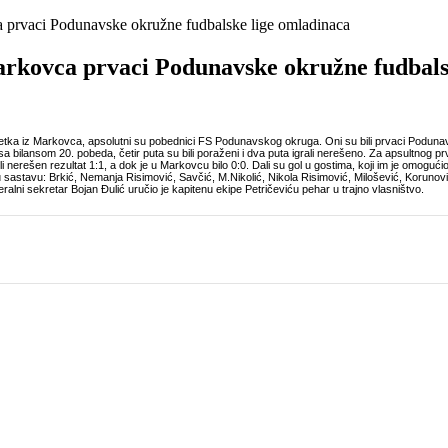
 prvaci Podunavske okružne fudbalske lige omladinaca
rkovca prvaci Podunavske okružne fudbals
ka iz Markovca, apsolutni su pobednici FS Podunavskog okruga. Oni su bili prvaci Poduna
 sa bilansom 20. pobeda, četir puta su bili poraženi i dva puta igrali nerešeno. Za apsultnog 
i nerešen rezultat 1:1, a dok je u Markovcu bilo 0:0. Dali su gol u gostima, koji im je omogu
 sastavu: Brkić, Nemanja Risimović, Savčić, M.Nikolić, Nikola Risimović, Milošević, Korunović, O
ni sekretar Bojan Đulić uručio je kapitenu ekipe Petričeviću pehar u trajno vlasništvo.