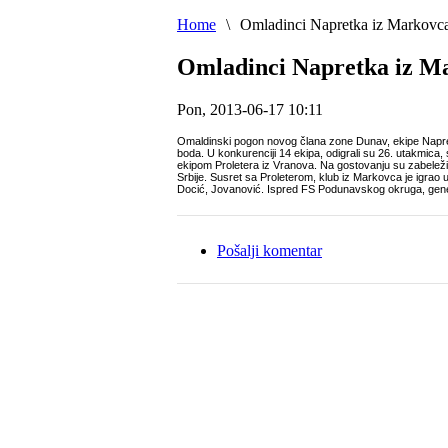
Home
\
Omladinci Napretka iz Markovca
Omladinci Napretka iz Ma
Pon, 2013-06-17 10:11
Omaldinski pogon novog člana zone Dunav, ekipe Napret
boda. U konkurenciji 14 ekipa, odigrali su 26. utakmica,
ekipom Proletera iz Vranova. Na gostovanju su zabeležil
Srbije. Susret sa Proleterom, klub iz Markovca je igrao u
Docić, Jovanović. Ispred FS Podunavskog okruga, general
Pošalji komentar