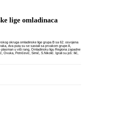
ke lige omladinaca
vskog okruga omladinske lige grupa B sa 62. osvojena
prvaka, dva puta su se sastali sa prvakom grupe A,
ćio plasman u viši rang, Omladinsku ligu Regiona zapadne
vuka, Petrićević, Simić, S.Nikolić. Igrali su još: Ilić,