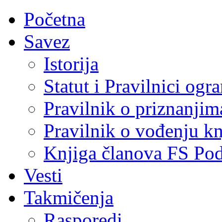
Početna
Savez
Istorija
Statut i Pravilnici ogr
Pravilnik o priznanjim
Pravilnik o vođenju kn
Knjiga članova FS Po
Vesti
Takmičenja
Rasporedi