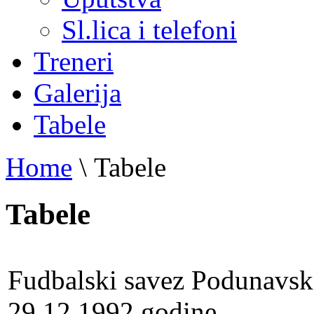
Sl.lica i telefoni
Treneri
Galerija
Tabele
Home
\
Tabele
Tabele
Fudbalski savez Podunavsk
29.12.1992.godine.