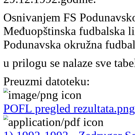
Osnivanjem FS Podunavsko
Međuopštinska fudbalska l
Podunavska okružna fudbal
u prilogu se nalaze sve tab
Preuzmi datoteku:
POFL pregled rezultata.png