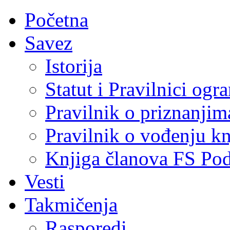
Početna
Savez
Istorija
Statut i Pravilnici ogr
Pravilnik o priznanjim
Pravilnik o vođenju kn
Knjiga članova FS Po
Vesti
Takmičenja
Rasporedi