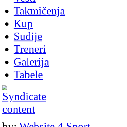
Takmičenja
Kup
Sudije
Treneri
Galerija
Tabele
by:
Website 4 Sport