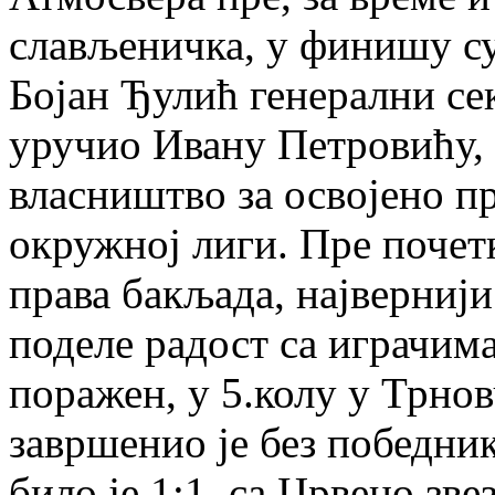
слављеничка, у финишу сус
Бојан Ђулић генерални се
уручио Ивану Петровићу, 
власништво за освојено п
окружној лиги. Пре почетк
права бакљада, највернији
поделе радост са играчима
поражен, у 5.колу у Трнов
завршенио је без победни
било је 1:1, са Црвено зве