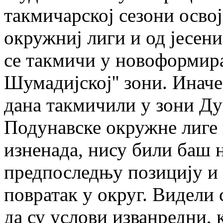
такмичарској сезони освој
окружниј лиги и од јесени
се такмичи у новоформира
Шумадијској'' зони. Иначе
дана такмичили у зони Ду
Подунавске окружне лиге н
изненада, нису били баш н
предпоследњу позицију и 
повратак у округ. Видели 
да су услови изванредни, к