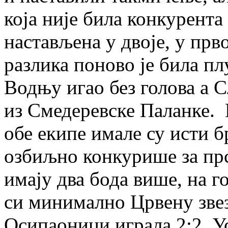
која није била конкурента 
настављена у двоје, у пр
разлика поново је била пл
Водњу игао без голова а С
из Смедеревске Паланке. 
обе екипе имале су исти б
озбиљно конкурише за пр
имају два бода више, на 
си минимално Црвену звез
Осипаоници играла 2:2. У