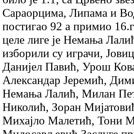
Сараорцима, Липама и Вод
постигао 92 а примио 16.г
целе лиге је Немања Лалић
изборили су играчи, Јови
Данијел Павић, Урош Ков
Александар Јеремић, Дим
Немања Лалић, Милан Пет
Николић, Зоран Мијатови
Mихајло Малетић, Тони 
Милосављевић.Заслуге пр