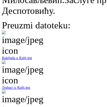
Деспотовићу.
Preuzmi datoteku:
Bakljada u Ralji.jpg
Trubaci u Ralji.jpg