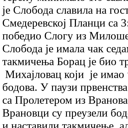
је Слобода славила на го
Смедеревској Планци са 3
победио Слогу из Милошев
Слобода је имала чак сед
такмичења Борац је био тр
Михајловац који је имао 
бодова. У паузи првенства
са Пролетером из Вранова
Врановци су преузели бод
и наставили такмичење, а