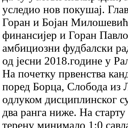
уследио нов покушај. Гла
Горан и Бојан Милошевић,
финансијер и Горан Павло
амбициозни фудбалски рад
од јесни 2018.године у Р
На почетку првенства канд
поред Борца, Слобода из Л
одлуком дисциплинског су
два ранга ниже. На старту
терену минимало 1:0 савла