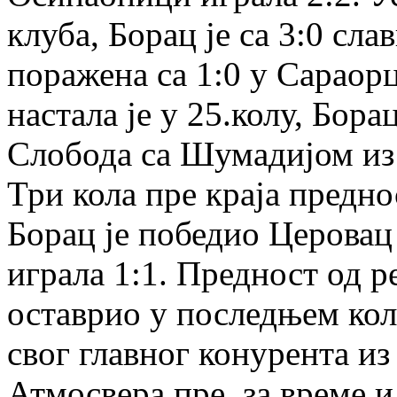
клуба, Борац је са 3:0 сла
поражена са 1:0 у Сараор
настала је у 25.колу, Бора
Слобода са Шумадијом из 
Три кола пре краја предно
Борац је победио Церовац
играла 1:1. Предност од р
оставрио у последњем колу
свог главног конурента из 
Атмосвера пре, за време 