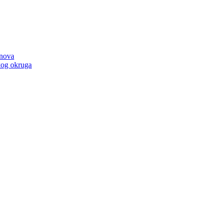
anova
kog okruga