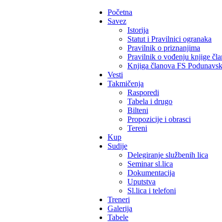
Početna
Savez
Istorija
Statut i Pravilnici ogranaka
Pravilnik o priznanjima
Pravilnik o vođenju knjige čl
Knjiga članova FS Podunavs
Vesti
Takmičenja
Rasporedi
Tabela i drugo
Bilteni
Propozicije i obrasci
Tereni
Kup
Sudije
Delegiranje službenih lica
Seminar sl.lica
Dokumentacija
Uputstva
Sl.lica i telefoni
Treneri
Galerija
Tabele