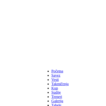
Početna
Savez
Vesti
Takmičenja
Kup
Sudije
Treneri
Galerija
Tabele