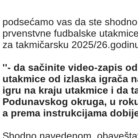
podsećamo vas da ste shodno č
prvenstvne fudbalske utakmic
za takmičarsku 2025/26.godinu
''- da sačinite video-zapis o
utakmice od izlaska igrača n
igru na kraju utakmice i da 
Podunavskog okruga, u roku
a prema instrukcijama dobije
Shodno navedenom, obaveštava