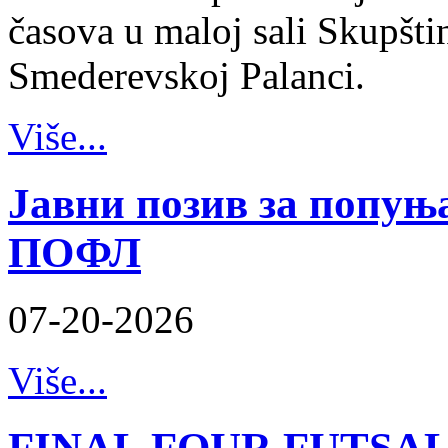
časova u maloj sali Skupšt
Smederevskoj Palanci.
Više...
Јавни позив за попуњ
ПОФЛ
07-20-2026
Više...
FINAL FOUR FUTSAL