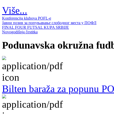
Više...
Konferencija klubova POFL-e
Јавни позив за попуњавање слободног места у ПОФЛ
FINAL FOUR FUTSAL KUPA SRBIJE
Novogodišnja čestitka
Podunavska okružna fudba
Bilten baraža za popunu P