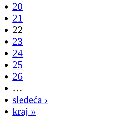
20
21
22
23
24
25
26
…
sledeća ›
kraj »