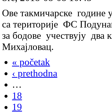
Ове такмичарске године 
са територије ФС Подуна
за бодове учествују два 
Михајловац.
« početak
‹ prethodna
…
18
19