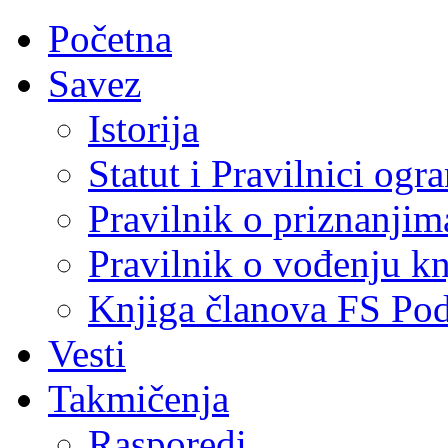
Početna
Savez
Istorija
Statut i Pravilnici ogr
Pravilnik o priznanjim
Pravilnik o vođenju kn
Knjiga članova FS Po
Vesti
Takmičenja
Rasporedi