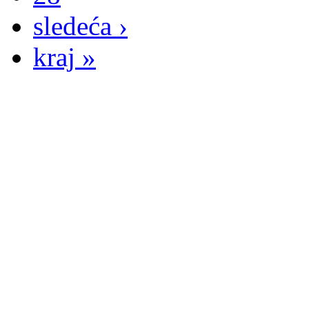
sledeća ›
kraj »