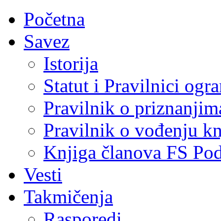
Početna
Savez
Istorija
Statut i Pravilnici ogr
Pravilnik o priznanjim
Pravilnik o vođenju kn
Knjiga članova FS Po
Vesti
Takmičenja
Rasporedi