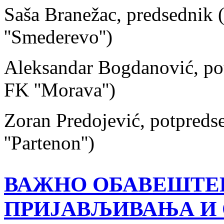
Saša Branežac, predsedni
''Smederevo'')
Aleksandar Bogdanović, po
FK ''Morava'')
Zoran Predojević, potpred
''Partenon'')
ВАЖНО ОБАВЕШТЕЊ
ПРИЈАВЉИВАЊА И 