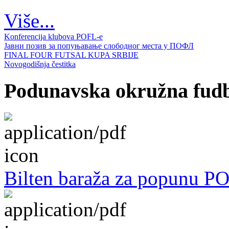
Više...
Konferencija klubova POFL-e
Јавни позив за попуњавање слободног места у ПОФЛ
FINAL FOUR FUTSAL KUPA SRBIJE
Novogodišnja čestitka
Podunavska okružna fudba
Bilten baraža za popunu P