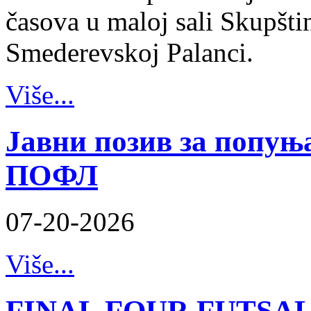
časova u maloj sali Skupšt
Smederevskoj Palanci.
Više...
Јавни позив за попуњ
ПОФЛ
07-20-2026
Više...
FINAL FOUR FUTSAL