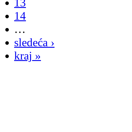
13
14
…
sledeća ›
kraj »