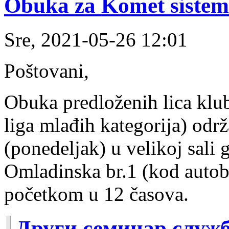
Obuka za Komet sistem
Sre, 2021-05-26 12:01
Poštovani,
Obuka predloženih lica klub
liga mlađih kategorija) odr
(ponedeljak) u velikoj sali
Omladinska br.1 (kod autob
početkom u 12 časova.
Други семинар служ