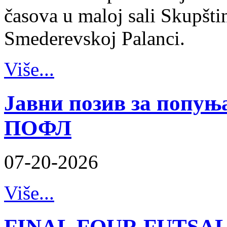
časova u maloj sali Skupšt
Smederevskoj Palanci.
Više...
Јавни позив за попуњ
ПОФЛ
07-20-2026
Više...
FINAL FOUR FUTSAL