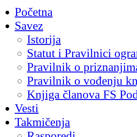
Početna
Savez
Istorija
Statut i Pravilnici ogr
Pravilnik o priznanjim
Pravilnik o vođenju kn
Knjiga članova FS Po
Vesti
Takmičenja
Rasporedi