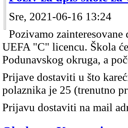
Sre, 2021-06-16 13:24
Pozivamo zainteresovane d
UEFA "C" licencu. Škola će s
Podunavskog okruga, a poče
Prijave dostaviti u što kar
polaznika je 25 (trenutno pr
Prijavu dostaviti na mail a