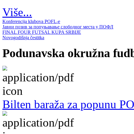
Više...
Konferencija klubova POFL-e
Јавни позив за попуњавање слободног места у ПОФЛ
FINAL FOUR FUTSAL KUPA SRBIJE
Novogodišnja čestitka
Podunavska okružna fudba
Bilten baraža za popunu P