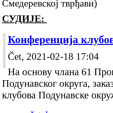
Смедеревској тврђави)
СУДИЈЕ:
Конференција клубо
Čet, 2021-02-18 17:04
На основу члана 61 Про
Подунавског округа, зака
клубова Подунавске окру