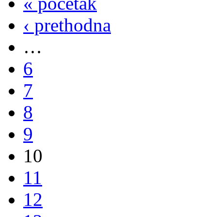
« početak
‹ prethodna
…
6
7
8
9
10
11
12