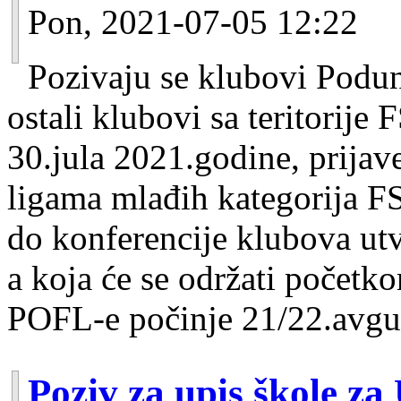
Pon, 2021-07-05 12:22
Pozivaju se klubovi Podun
ostali klubovi sa teritorij
30.jula 2021.godine, prijav
ligama mlađih kategorija F
do konferencije klubova utv
a koja će se održati početk
POFL-e počinje 21/22.avgus
Poziv za upis škole za