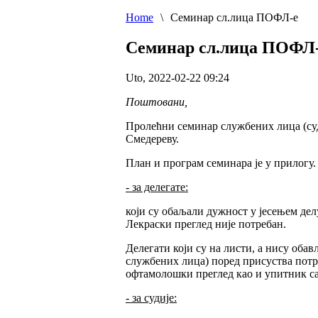
Home
\
Семинар сл.лица ПОФЛ-е
Семинар сл.лица ПОФЛ
Uto, 2022-02-22 09:24
Поштовани,
Пролећни семинар службених лица (суд
Смедереву.
План и програм семинара је у прилогу.
- за делегате:
који су обаљали дужност у јесењем дел
Лекраски преглед није потребан.
Делегати који су на листи, а нису оба
службених лица) поред присуства потре
офтамолошки преглед као и упитник са 
- за судије: