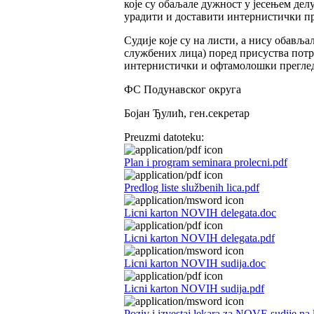
које су обаљале дужност у јесењем дел
урадити и доставити интернистички пр
Судије које су на листи, а нису обављ
службених лица) поред присуства потре
интернистички и офтамолошки преглед к
ФС Подунавског округа
Бојан Ђулић, ген.секретар
Preuzmi datoteku:
Plan i program seminara prolecni.pdf
Predlog liste službenih lica.pdf
Licni karton NOVIH delegata.doc
Licni karton NOVIH delegata.pdf
Licni karton NOVIH sudija.doc
Licni karton NOVIH sudija.pdf
Poziv i izvestaj lekara za NOVE sudije na l