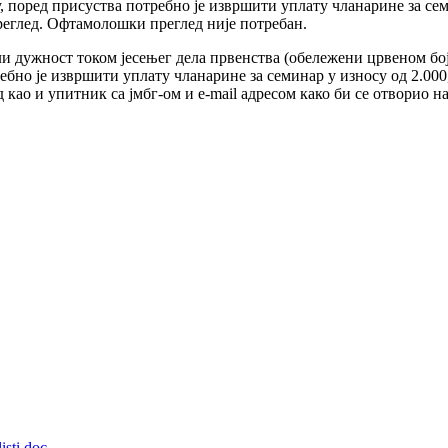
у, поред присуства потребно је извршити уплату чланарине за сем
еглед. Офтамолошки преглед није потребан.
али дужност током јесењег дела првенства (обележени црвеном бо
бно је извршити уплату чланарине за семинар у износу од 2.000
ао и упитник са јмбг-ом и е-mail адресом како би се отворио на
isti.doc