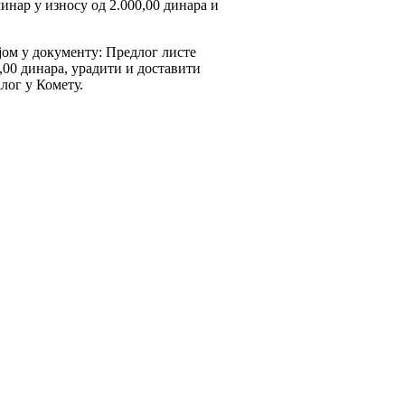
инар у износу од 2.000,00 динара и
јом у документу: Предлог листе
,00 динара, урадити и доставити
лог у Комету.