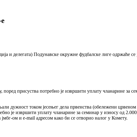
-е
ија и делегата) Подунавске окружне фудбалске лиге одржаће се 
у, поред присуства потребно је извршити уплату чланарине за сем
вљали дужност током јесењег дела првенства (обележени црвеном
бно је извршити уплату чланарине за семинар у износу од 2.000
јмбг-ом и е-mail адресом како би се отворио налог у Комету.