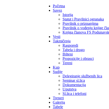
Početna
Savez
Istorija
Statut i Pravilnici ogranaka
Pravilnik o priznanjima
Pravilnik o vođenju knjige čl
Knjiga članova FS Podunavs
Vesti
Takmičenja
Rasporedi
Tabela i drugo
Bilteni
Propozicije i obrasci
Tereni
Kup
Sudije
Delegiranje službenih lica
Seminar sl.lica
Dokumentacija
Uputstva
Sl.lica i telefoni
Treneri
Galerija
Tabele