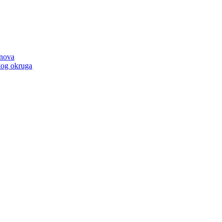
anova
kog okruga