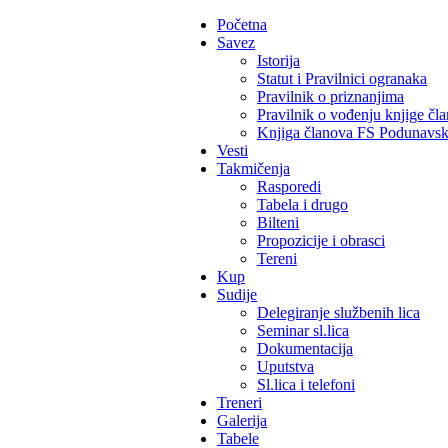
Početna
Savez
Istorija
Statut i Pravilnici ogranaka
Pravilnik o priznanjima
Pravilnik o vođenju knjige čl
Knjiga članova FS Podunavs
Vesti
Takmičenja
Rasporedi
Tabela i drugo
Bilteni
Propozicije i obrasci
Tereni
Kup
Sudije
Delegiranje službenih lica
Seminar sl.lica
Dokumentacija
Uputstva
Sl.lica i telefoni
Treneri
Galerija
Tabele