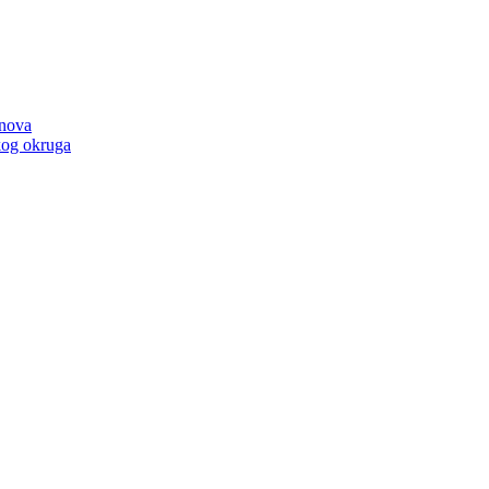
anova
kog okruga