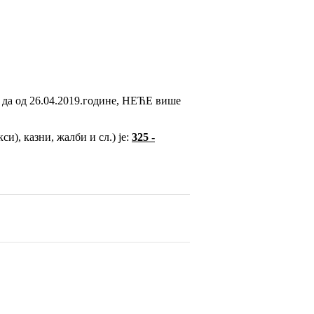
 да од 26.04.2019.године, НЕЋЕ више
си), казни, жалби и сл.) је:
325 -