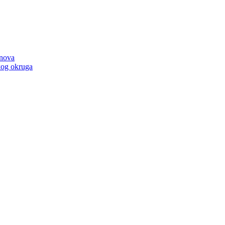
anova
kog okruga