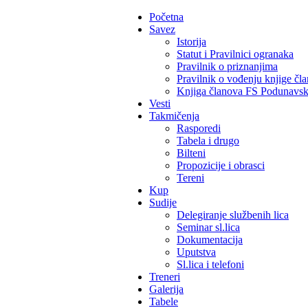
Početna
Savez
Istorija
Statut i Pravilnici ogranaka
Pravilnik o priznanjima
Pravilnik o vođenju knjige čl
Knjiga članova FS Podunavs
Vesti
Takmičenja
Rasporedi
Tabela i drugo
Bilteni
Propozicije i obrasci
Tereni
Kup
Sudije
Delegiranje službenih lica
Seminar sl.lica
Dokumentacija
Uputstva
Sl.lica i telefoni
Treneri
Galerija
Tabele